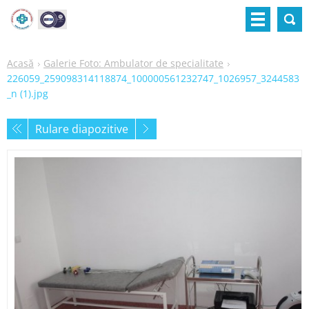
Acasă
Galerie Foto: Ambulator de specialitate
226059_259098314118874_100000561232747_1026957_3244583
_n (1).jpg
Rulare diapozitive