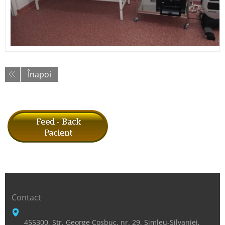
Înapoi
Contact
455300, Str. George Cosbuc, nr. 29, Simleu-Silvaniei,