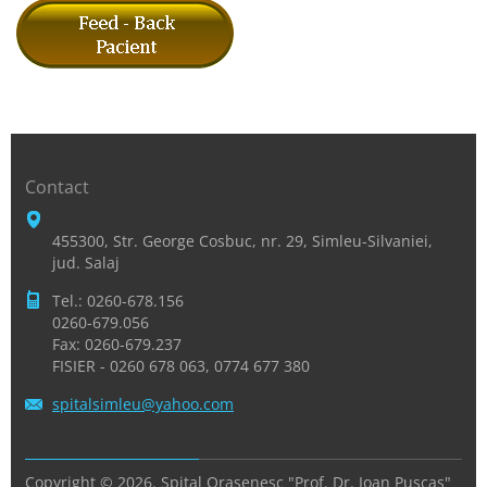
Contact
455300, Str. George Cosbuc, nr. 29, Simleu-Silvaniei,
jud. Salaj
Tel.: 0260-678.156
0260-679.056
Fax: 0260-679.237
FISIER - 0260 678 063, 0774 677 380
spitalsi
mleu@yah
oo.com
Copyright © 2026. Spital Orasenesc "Prof. Dr. Ioan Puscas"