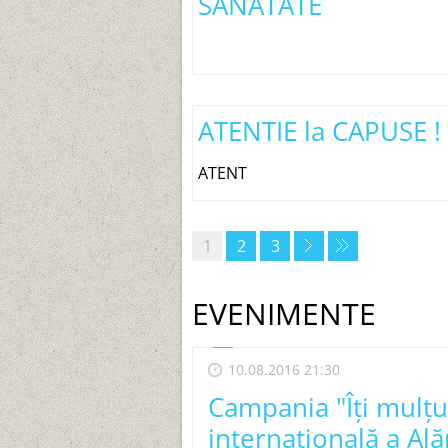
SĂNĂTATE
ATENTIE la CAPUSE !
ATENT
1
2
3
EVENIMENTE
10.08.2016 21:30
Campania "Îți mulț
internațională a Ală