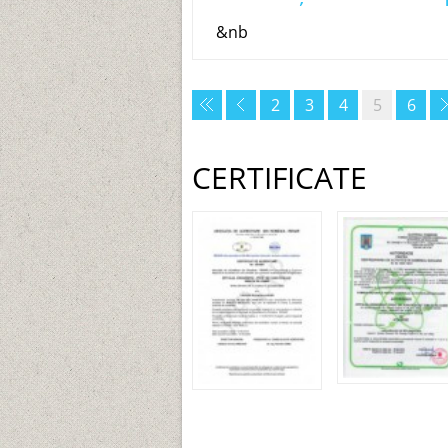
&nb
2
3
4
5
6
CERTIFICATE