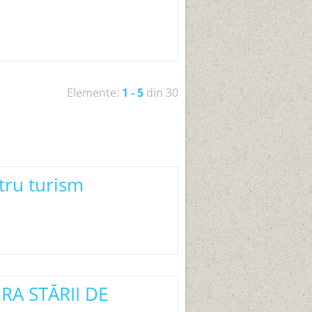
Elemente:
1 - 5
din 30
ntru turism
RA STĂRII DE