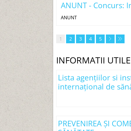
ANUNT - Concurs: In
ANUNT
1
2
3
4
5
INFORMATII UTILE
Lista agențiilor si i
internațional de săn
PREVENIREA ŞI COM