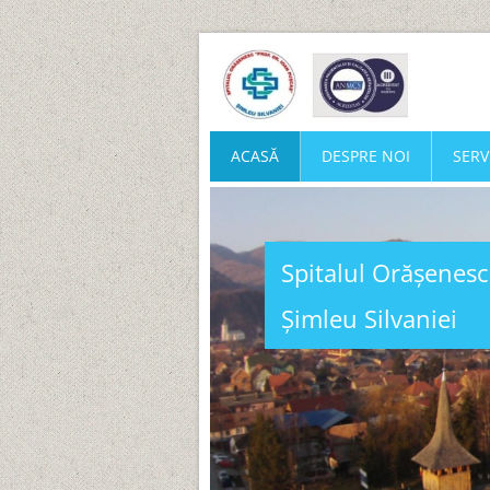
ACASĂ
DESPRE NOI
SERVI
Spitalul Orășenesc
Șimleu Silvaniei